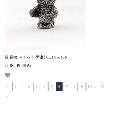
錫 置物 ふくろう 黒漆加工 [No.185]
11,000円
(税込)
...
...
<
1
2
3
4
5
6
7
8
9
10
11
>