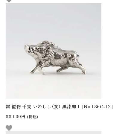
錫 置物 干支 いのしし（亥） 黒漆加工 [No.186C-12]
88,000円
(税込)