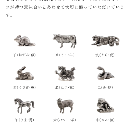
フが持つ意味合いとあわせて大切に飾っていただいていま
す。
子（ねずみ・鼠）
丑（うし・牛）
寅（とら・虎）
卯（うさぎ・兎）
辰（たつ・龍）
巳（み・蛇）
午（うま・馬）
未（ひつじ・羊）
申（さる・猿）