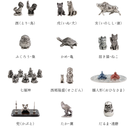
酉（とり・鳥）
戌（いぬ・犬）
亥（いのしし・猪）
ふくろう・梟
かめ・亀
招き猫・ねこ
七福神
西郷隆盛（せごどん）
雛人形（おひなさま）
兜（かぶと）
たか・鷹
だるま・達磨