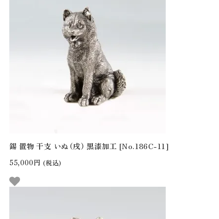
錫 置物 干支 いぬ（戌） 黒漆加工 [No.186C-11]
55,000円
(税込)