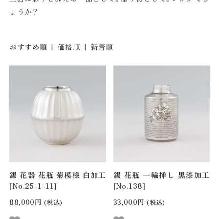
ょうか？
おすすめ順
|
価格順
|
新着順
錫 花器 花瓶 菊模様 白加工
錫 花瓶 一輪挿し 黒漆加工
[No.25-1-11]
[No.138]
88,000円
33,000円
(税込)
(税込)