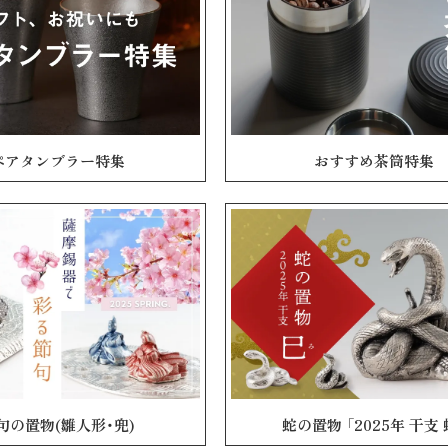
ペアタンブラー特集
おすすめ茶筒特集
句の置物(雛人形・兜)
蛇の置物 「2025年 干支 