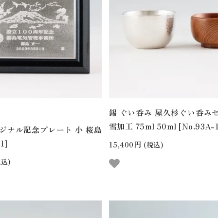
錫 ぐい呑み 屋久杉ぐい呑み
雪加工 75ml 50ml [No.93A-1
ジナル記念プレート 小 桜島
1]
15,400円
(税込)
込)