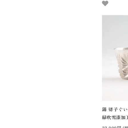
錫 切子ぐい
緑吹雪漆加工 4
33,000円
(税