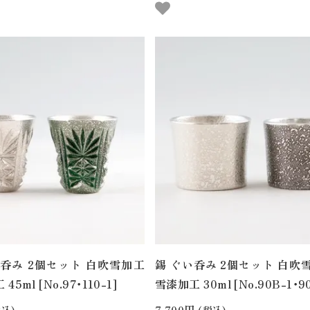
呑み 2個セット 白吹雪加工
錫 ぐい呑み 2個セット 白吹
5ml [No.97・110-1]
雪漆加工 30ml [No.90B-1・90
7,700円
込)
(税込)