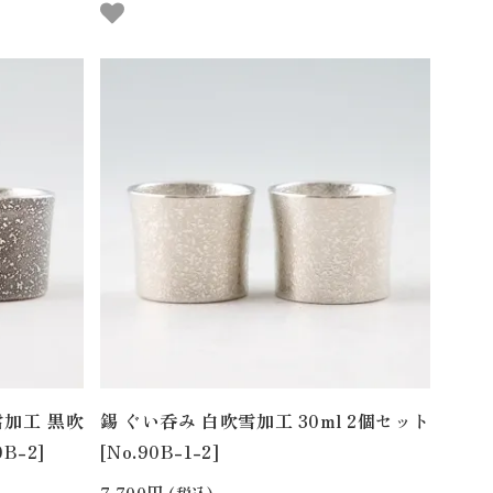
雪加工 黒吹
錫 ぐい呑み 白吹雪加工 30ml 2個セット
B-2]
[No.90B-1-2]
7,700円
(税込)