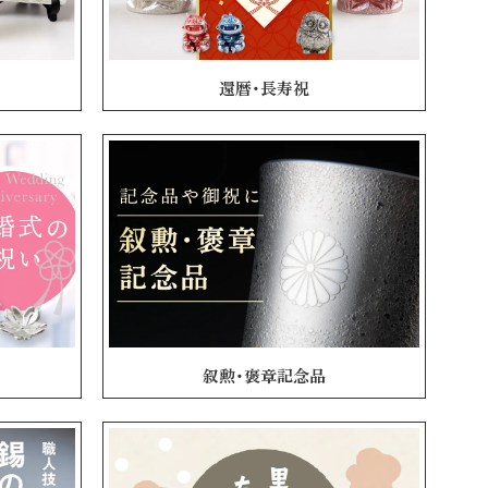
還暦・長寿祝
叙勲・褒章記念品