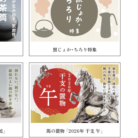
黒じょか・ちろり特集
蛇」
馬の置物 「2026年 干支 午」