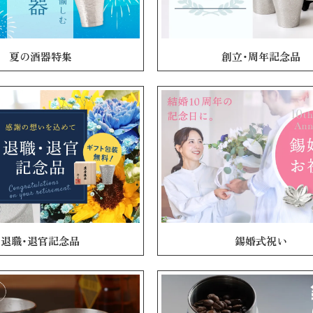
夏の酒器特集
創立・周年記念品
退職・退官記念品
錫婚式祝い