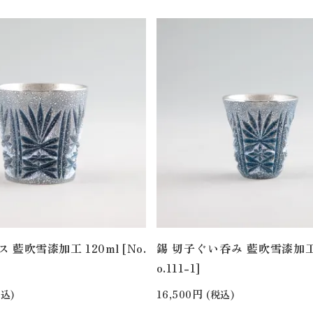
 藍吹雪漆加工 120ml [No.
錫 切子ぐい呑み 藍吹雪漆加工 4
o.111-1]
16,500円
込)
(税込)