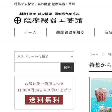
特集から探す | 錫の殿堂 薩摩錫器工芸館
ホーム
薩摩錫器を知る
商
ホーム
特
特集から