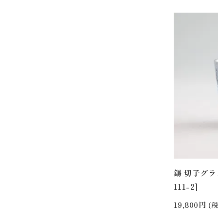
錫 切子グラス
111-2]
19,800円
(税