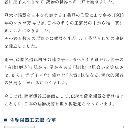
者に弟子入りさせて、鍋器の世界への門戸を開きました。
登六は鍋器を日本を代表する工芸品の位置にまで高め、1933
年のシカゴ万博では、日本の多くの工芸品の中から唯一賞に
輝くことになりました。
その後も数々の展覧会に錫器を出品し、工芸品としての地位
を確立しました。
爾来、錫器製造は国分の地で子へ、孫へと引き継がれ、従来の
『白地（磨き）』肌から、温かみある『梨地』の肌合いを完成さ
せ、さらにデザインカに優れた『吹雪』技法など、現代的錫器
の開発も手がけるに至りました。
今日では、薩摩錫器工芸館として、伝統の薩摩錫器を受け継ぐ
とともに、日本の錫器技術を担う製造元となっています。
薩摩錫器工芸館 沿革