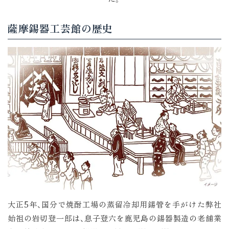
薩摩錫器工芸館の歴史
大正5年、国分で焼酎工場の蒸留冷却用錫管を手がけた弊社
始祖の岩切登一郎は、息子登六を鹿児島の錫器製造の老舗業