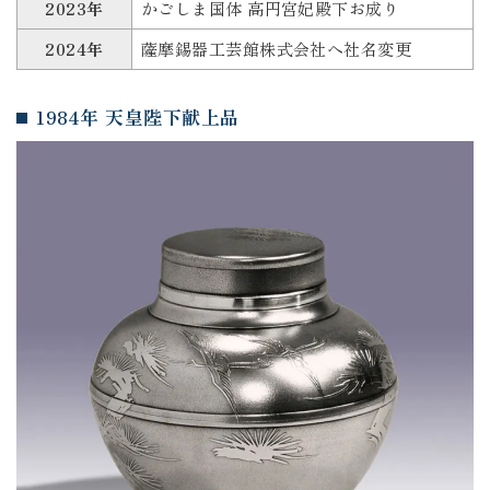
2023年
かごしま国体 高円宮妃殿下お成り
2024年
薩摩錫器工芸館株式会社へ社名変更
1984年 天皇陛下献上品