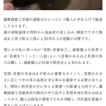
薩摩錫器工芸館の錫器はひとつひとつ職人が手仕上げで製造
しております。
錫の溶解温度の判別から地金液の流し込み、鋳造でできた製
品を工具で削る工程にも20年以上の経験が必要です。
更にその先に待つのが「茶筒・茶壺加工」。錫器職人の世界で
は「茶壺をつくって一人前」という言葉があるほど茶筒の加
工は難しく、錫器職人が目指す最終点とも言われます。
茶筒・茶壺の本体はまず厚みが重要なポイント。茶筒の大き
さに応じて中の茶の品質を守る厚みを確保する必要がありま
す。同時に利用者の手に与える質感への配慮も大切です。薩
摩錫器工芸館長年の歴史の中で自ずと茶筒本体の厚みは決ま
っており、職人は指先の感覚でそれを判断し、内外面を最適の
厚みに仕上げていきます。