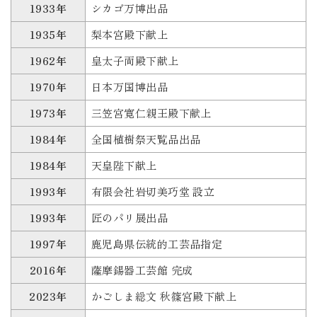
1933年
シカゴ万博出品
1935年
梨本宮殿下献上
1962年
皇太子両殿下献上
1970年
日本万国博出品
1973年
三笠宮寛仁親王殿下献上
1984年
全国植樹祭天覧品出品
1984年
天皇陛下献上
1993年
有限会社岩切美巧堂 設立
1993年
匠のパリ展出品
1997年
鹿児島県伝統的工芸品指定
2016年
薩摩錫器工芸館 完成
2023年
かごしま総文 秋篠宮殿下献上