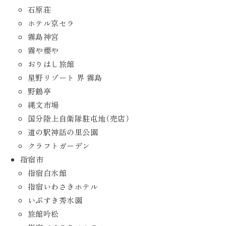
石原荘
ホテル京セラ
霧島神宮
霧や櫻や
おりはし旅館
星野リゾート 界 霧島
野鶴亭
縄文市場
国分陸上自衛隊駐屯地（売店）
道の駅神話の里公園
クラフトガーデン
指宿市
指宿白水館
指宿いわさきホテル
いぶすき秀水園
旅館吟松