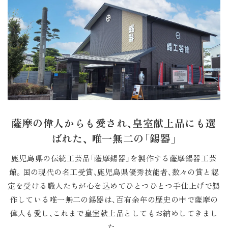
薩摩の偉人からも愛され、皇室献上品にも選
ばれた、
唯一無二の「錫器」
鹿児島県の伝統工芸品「薩摩錫器」を製作する薩摩錫器工芸
館。
国の現代の名工受賞、鹿児島県優秀技能者、数々の賞と認
定を受ける職人たちが
心を込めてひとつひとつ手仕上げで製
作している唯一無二の錫器は、
百有余年の歴史の中で薩摩の
偉人も愛し、
これまで皇室献上品としてもお納めしてきまし
た。