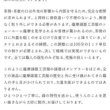
茶筒・茶壺の口は外気の影響から内部を守るため、完全な密閉
が求められます。と同時に普段遣いで不便のないよう、無理
なく取り外しができる必要があります。薩摩錫器工芸館のシ
ョールーム薩摩を見学されるお客様が驚かれるのが、茶筒の
口に外蓋を軽くのせるだけで自重でスーッと降りていき、ピ
タリとおさまるその瞬間。この調整には100分の1ミリ単位
での削りが必要とされ、決して機械では実現ができないもの
です。全ては職人の指先のみぞ知る、究極の技といえます。
このように薩摩錫器工芸館の錫器はタンブラーをはじめ、全
ての商品に薩摩錫器工芸館の歴史と共に受け継がれてきた職
人の手と目がかけられており、大量生産ができるものではあ
りません。
ひとつひとつ丁寧に。錫の特性を活かし、使う人のことを思
い描きながら大切に製作、お届けしております。