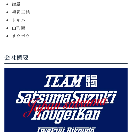
鶴屋
福岡三越
トキハ
山形屋
リウボウ
会社概要