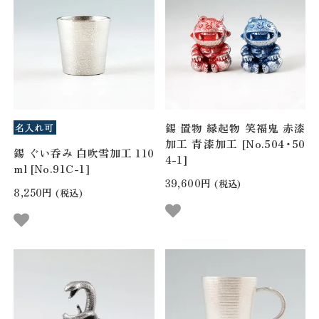
錫 置物 縁起物 笑福鬼 赤漆
加工 青漆加工 [No.504・50
錫 ぐい呑み 白吹雪加工 110
4-1]
ml [No.91C-1]
39,600円
(税込)
8,250円
(税込)