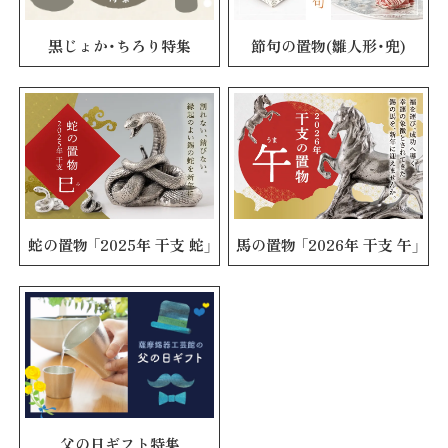
黒じょか・ちろり特集
節句の置物(雛人形・兜)
蛇の置物 「2025年 干支 蛇」
馬の置物 「2026年 干支 午」
父の日ギフト特集