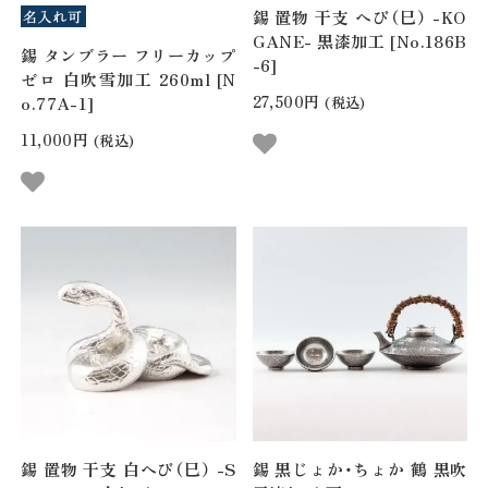
錫 置物 干支 へび（巳） -KO
GANE- 黒漆加工 [No.186B
錫 タンブラー フリーカップ
-6]
ゼロ 白吹雪加工 260ml [N
27,500円
o.77A-1]
(税込)
11,000円
(税込)
錫 置物 干支 白へび（巳） -S
錫 黒じょか・ちょか 鶴 黒吹