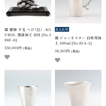
錫 置物 干支 へび（巳） -KO
URIN- 黒漆加工 台付 [No.1
錫 ジョッキスター 白吹雪加
86F-6]
工 360ml [No.81A-1]
550,000円
(税込)
38,500円
(税込)