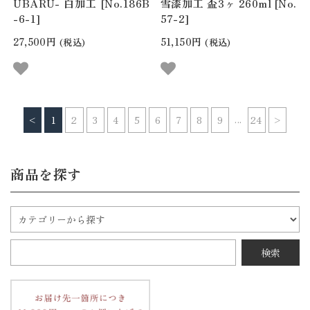
UBARU- 白加工 [No.186B
雪漆加工 盃3ヶ 260ml [No.
-6-1]
57-2]
27,500円
51,150円
(税込)
(税込)
...
<
1
2
3
4
5
6
7
8
9
24
>
商品を探す