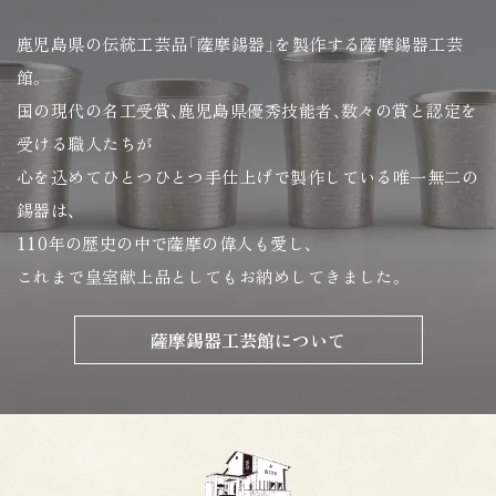
鹿児島県の伝統工芸品「薩摩錫器」を製作する薩摩錫器工芸
館。
国の現代の名工受賞、鹿児島県優秀技能者、数々の賞と認定を
受ける職人たちが
心を込めてひとつひとつ手仕上げで製作している唯一無二の
錫器は、
110年の歴史の中で薩摩の偉人も愛し、
これまで皇室献上品としてもお納めしてきました。
薩摩錫器工芸館について