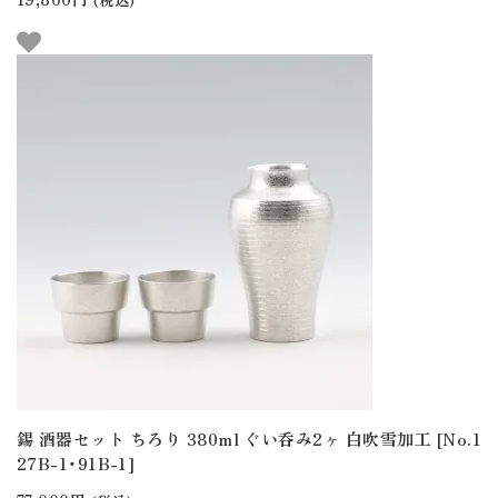
錫 酒器セット ちろり 380ml ぐい呑み2ヶ 白吹雪加工 [No.1
27B-1・91B-1]