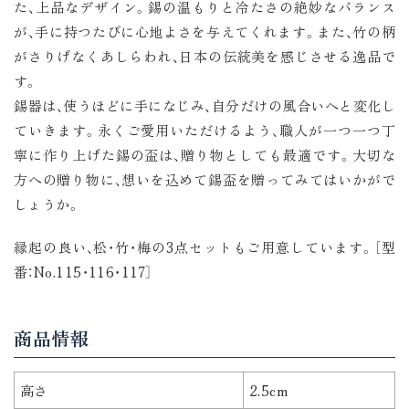
た、上品なデザイン。錫の温もりと冷たさの絶妙なバランス
が、手に持つたびに心地よさを与えてくれます。また、竹の柄
がさりげなくあしらわれ、日本の伝統美を感じさせる逸品で
す。
錫器は、使うほどに手になじみ、自分だけの風合いへと変化し
ていきます。永くご愛用いただけるよう、職人が一つ一つ丁
寧に作り上げた錫の盃は、贈り物としても最適です。大切な
方への贈り物に、想いを込めて錫盃を贈ってみてはいかがで
しょうか。
縁起の良い、松・竹・梅の3点セットもご用意しています。［型
番：No.115・116・117］
商品情報
高さ
2.5cm