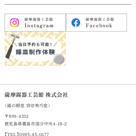
薩摩錫器工芸館 株式会社
（錫の殿堂 岩切美巧堂）
〒899-4332
鹿児島県霧島市国分中央4-18-2
【TEL】0995-45-0177