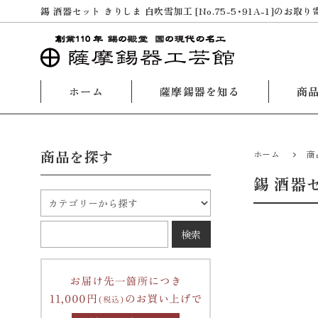
錫 酒器セット きりしま 白吹雪加工 [No.75-5・91A-1]のお取り
ホーム
薩摩錫器を知る
商
商品を探す
ホーム
商
錫 酒器セ