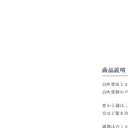
商品説明
白吹雪加工さ
白吹雪柄のデ
昔から錫は、
分ほど器を冷
錫器は古く