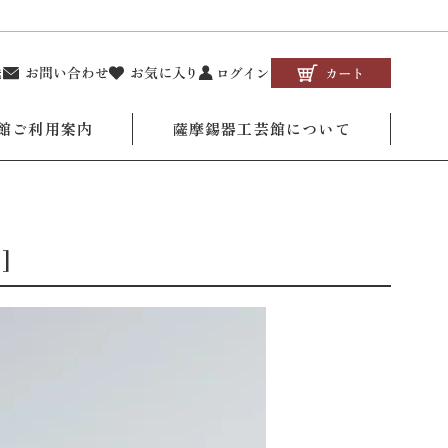
館ご利用案内
薩摩錫器工芸館について
]