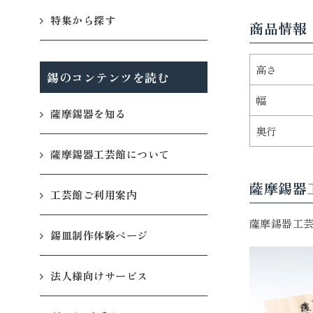
特集から探す
商品情報
高さ
錫のコンテンツを読む
幅
薩摩錫器を知る
奥行
薩摩錫器工芸館について
薩摩錫器
工芸館ご利用案内
薩摩錫器工
錫皿制作体験ページ
法人様向けサービス