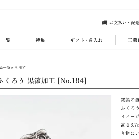
品一覧
特集
ギフト・名入れ
工芸
品一覧から探す
ふくろう 黒漆加工 [No.184]
錫製の置
ふくろ
イメー
高さ3.
り物に