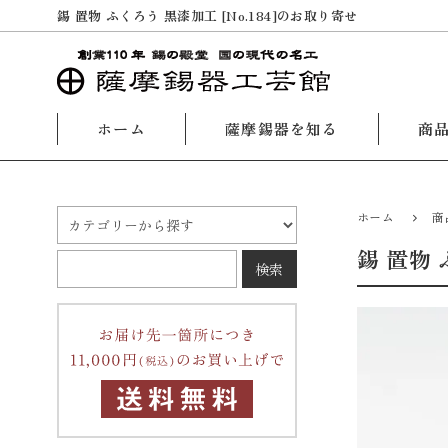
錫 置物 ふくろう 黒漆加工 [No.184]のお取り寄せ
ホーム
薩摩錫器を知る
商
ホーム
商
錫 置物 