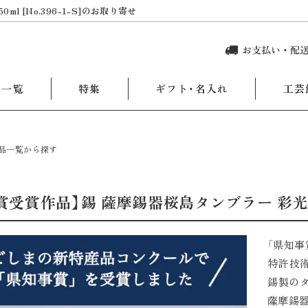
 [No.396-1-S]のお取り寄せ
品一覧
特集
ギフト・名入れ
工芸
品一覧から探す
受賞作品】錫 薩摩錫器桜島タンブラー 彩光 虹色加工
「県知事
特許技
錫製の
薩摩錫