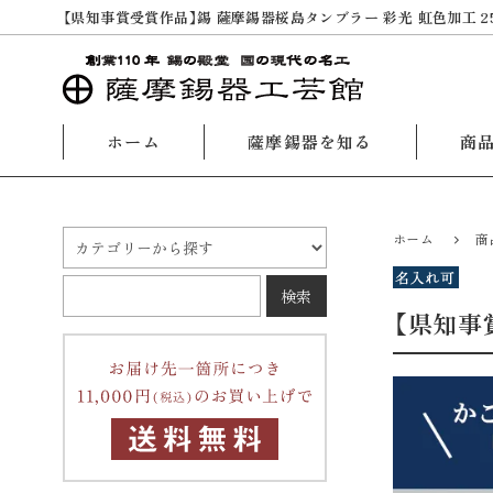
【県知事賞受賞作品】錫 薩摩錫器桜島タンブラー 彩光 虹色加工 250ml
ホーム
薩摩錫器を知る
商
ホーム
商
【県知事賞