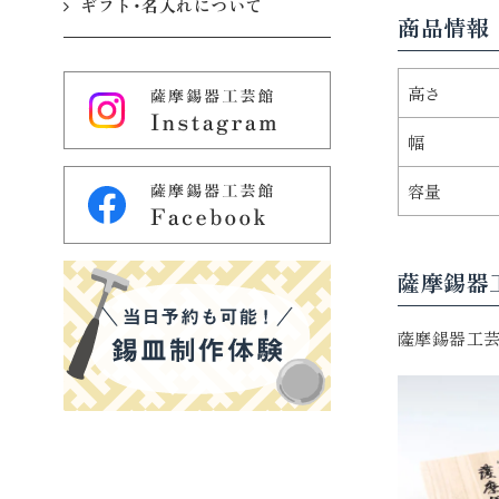
ギフト・名入れについて
商品情報
高さ
幅
容量
薩摩錫器
薩摩錫器工