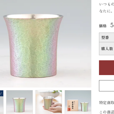
いつも
なたに。
価格
型番
購入数
特定商取
この商