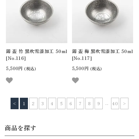
錫 盃 竹 黒吹雪漆加工 50ml
錫 盃 梅 黒吹雪漆加工 50ml
[No.116]
[No.117]
5,500円
5,500円
(税込)
(税込)
...
<
1
2
3
4
5
6
7
8
9
40
>
商品を探す