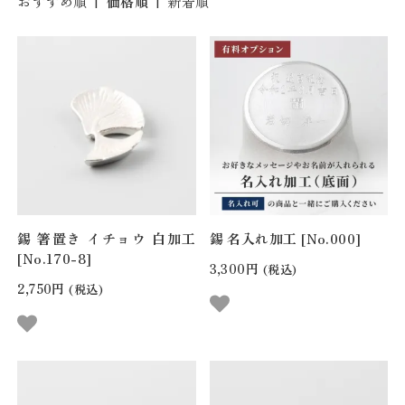
おすすめ順
|
価格順
|
新着順
錫 箸置き イチョウ 白加工
錫 名入れ加工 [No.000]
[No.170-8]
3,300円
(税込)
2,750円
(税込)