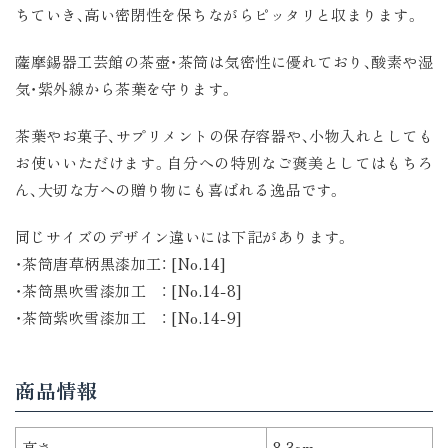
ちていき、高い密閉性を保ちながらピッタリと収まります。
薩摩錫器工芸館の茶壺・茶筒は気密性に優れており、酸素や湿
気・紫外線から茶葉を守ります。
茶葉やお菓子、サプリメントの保存容器や、小物入れとしても
お使いいただけます。自分への特別なご褒美としてはもちろ
ん、大切な方への贈り物にも喜ばれる逸品です。
同じサイズのデザイン違いには下記があります。
・茶筒唐草柄黒漆加工： [No.14]
・茶筒黒吹雪漆加工 ： [No.14-8]
・茶筒紫吹雪漆加工 ： [No.14-9]
商品情報
高さ
8.3cm