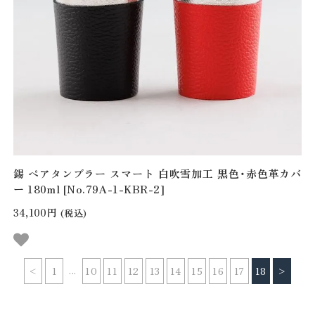
錫 ペアタンブラー スマート 白吹雪加工 黒色・赤色革カバ
ー 180ml [No.79A-1-KBR-2]
34,100円
(税込)
...
<
1
10
11
12
13
14
15
16
17
18
>