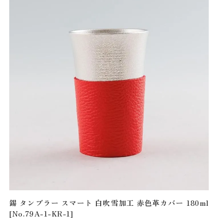
錫 タンブラー スマート 白吹雪加工 赤色革カバー 180ml
[No.79A-1-KR-1]