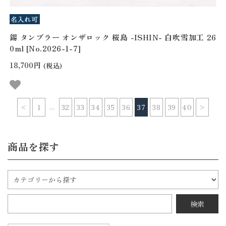
錫 タンブラー オンザロック 桜島 -ISHIN- 白吹雪加工 26
0ml [No.2026-1-7]
18,700円
(税込)
...
<
1
32
33
34
35
36
37
38
39
40
>
商品を探す