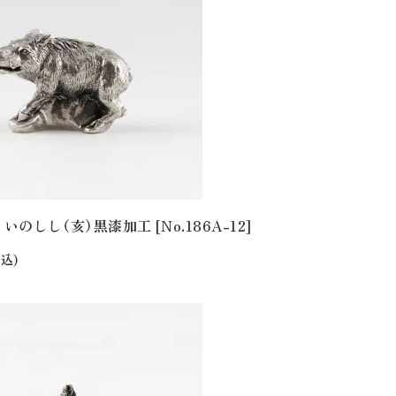
 いのしし（亥）黒漆加工 [No.186A-12]
込)