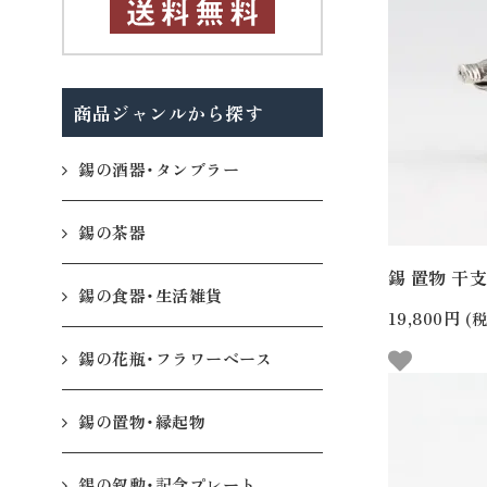
商品ジャンルから探す
錫の酒器・タンブラー
錫の茶器
錫 置物 干支
錫の食器・生活雑貨
19,800円
(税
錫の花瓶・フラワーベース
錫の置物・縁起物
錫の叙勲・記念プレート