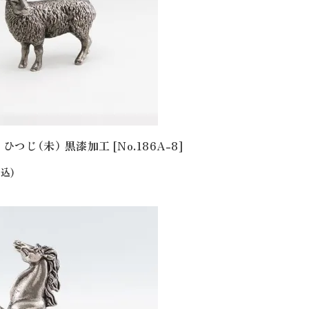
 ひつじ（未） 黒漆加工 [No.186A-8]
込)