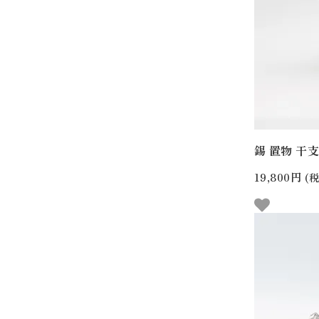
錫 置物 干支
19,800円
(税