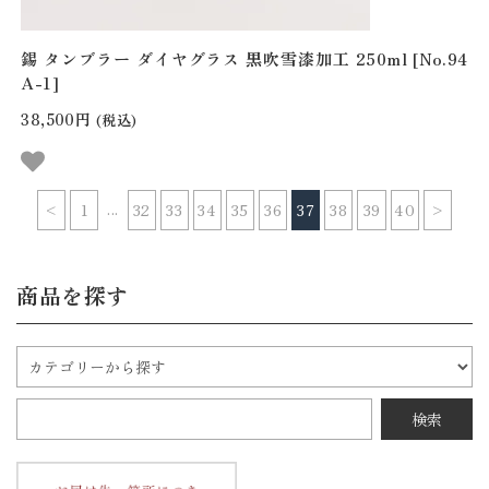
錫 タンブラー ダイヤグラス 黒吹雪漆加工 250ml [No.94
A-1]
38,500円
(税込)
...
<
1
32
33
34
35
36
37
38
39
40
>
商品を探す